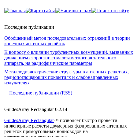
Последние публикации
Обобщенный метод последовательных отражений в теории
конечных антенных решёток
К вопросу о влиянии турбулентных возмущений, вызванных
движением скоростного малозаметного летательного
аппарата, на радиофизические параметры
Металлодиэлектрические структуры в антенных решетках,
радиопоглощающих покрытиях и слабонаправленных
излучателях
Последние публикации (RSS)
GuidesArray Rectangular 0.2.14
GuidesArray Rectangular
™ позволяет быстро провести
инженерные расчеты двумерных фазированных антенных
решеток прямоугольных волноводов на
электродинамическом уровне.