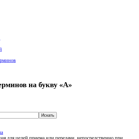
а
й
ерминов
ерминов на букву «А»
на
ая для целей приема или передачи, непосредственно при