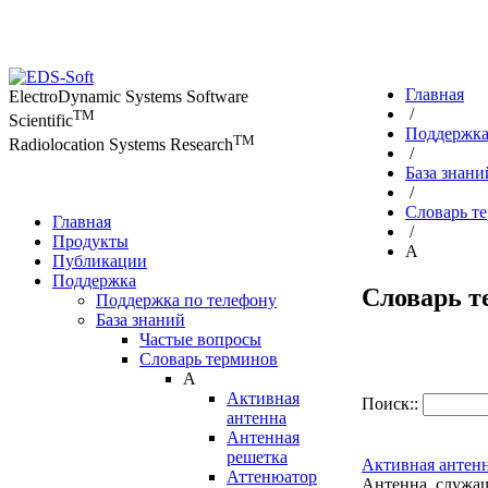
Главная
ElectroDynamic Systems Software
/
TM
Scientific
Поддержк
TM
Radiolocation Systems Research
/
База знани
/
Словарь т
Главная
/
Продукты
А
Публикации
Поддержка
Словарь т
Поддержка по телефону
База знаний
Частые вопросы
Словарь терминов
А
Активная
Поиск::
антенна
Антенная
решетка
Активная антен
Аттенюатор
Антенна, служащ