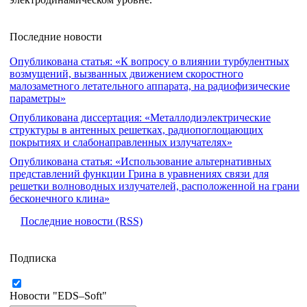
Последние новости
Опубликована статья: «К вопросу о влиянии турбулентных
возмущений, вызванных движением скоростного
малозаметного летательного аппарата, на радиофизические
параметры»
Опубликована диссертация: «Металлодиэлектрические
структуры в антенных решетках, радиопоглощающих
покрытиях и слабонаправленных излучателях»
Опубликована статья: «Использование альтернативных
представлений функции Грина в уравнениях связи для
решетки волноводных излучателей, расположенной на грани
бесконечного клина»
Последние новости (RSS)
Подписка
Новости "EDS–Soft"