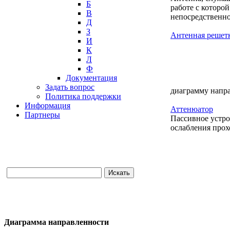
Б
работе с которо
В
непосредственно
Д
З
Антенная решет
И
К
Л
Ф
Документация
Задать вопрос
диаграмму напр
Политика поддержки
Информация
Аттенюатор
Партнеры
Пассивное устро
ослабления прох
Диаграмма направленности