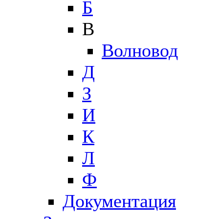
Б
В
Волновод
Д
З
И
К
Л
Ф
Документация